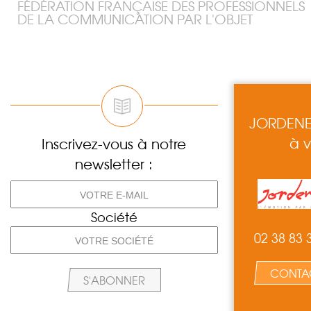
FÉDÉRATION FRANÇAISE DES PROFESSIONNELS
DE LA COMMUNICATION PAR L'OBJET
JORDENEN
à v
Inscrivez-vous à notre
newsletter :
Société
02 38 83 
CONTA