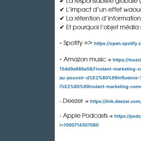
✔ La responsabilité globale 
✔ L’impact d’un effet
waou
✔ La rétention d’information
✔ Et pourquoi l’objet média 
Spotify
-
=>
https://open.spoti
A
mazon
music
-
=>
https://mus
15dd9a986a58/l'instant-marketing
au-pouvoir-d%E2%80%99influence-
l%E2%80%99instant-marketing-comm
- Deezer
=>
https://link.deezer.c
- Apple Podcasts
=>
https://pod
i=1000714307080