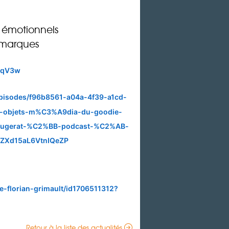
s émotionnels
s marques
qzqV3w
episodes/f96b8561-a04a-4f39-a1cd-
B-objets-m%C3%A9dia-du-goodie-
fougerat-%C2%BB-podcast-%C2%AB-
SZXd15aL6VtnIQeZP
e-florian-grimault/id1706511312?
Retour à la liste des actualités