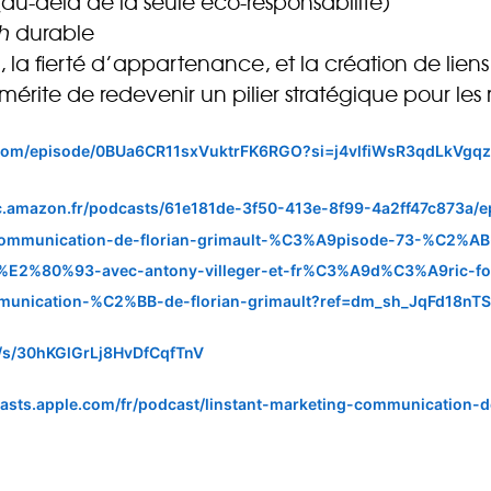
(au-delà de la seule éco-responsabilité)
h
durable
, la fierté d’appartenance, et la création de lien
mérite de redevenir un pilier stratégique pour le
fy.com/episode/0BUa6CR11sxVuktrFK6RGO?si=j4vlfiWsR3qdLkVg
ic.amazon.fr/podcasts/61e181de-3f50-413e-8f99-4a2ff47c873a/
-communication-de-florian-grimault-%C3%A9pisode-73-%C2%A
%E2%80%93-avec-antony-villeger-et-fr%C3%A9d%C3%A9ric-
unication-%C2%BB-de-florian-grimault?ref=dm_sh_JqFd18nT
om/s/30hKGlGrLj8HvDfCqfTnV
casts.apple.com/fr/podcast/linstant-marketing-communication-d