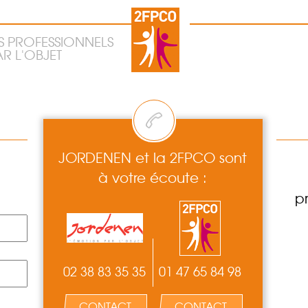
S PROFESSIONNELS
R L'OBJET
JORDENEN et la 2FPCO sont
à votre écoute :
p
02 38 83 35 35
01 47 65 84 98
CONTACT
CONTACT