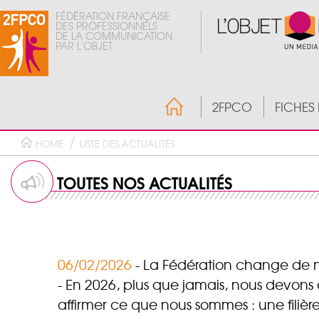
FÉDÉRATION FRANÇAISE
DES PROFESSIONNELS
DE LA COMMUNICATION
PAR L'OBJET
2FPCO
FICHES
HOME
LISTE DES ACTUALITÉS
TOUTES NOS ACTUALITÉS
06/02/2026
La Fédération change de
En 2026, plus que jamais, nous devons
affirmer ce que nous sommes : une filiè