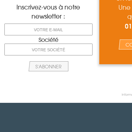
Inscrivez-vous à notre
Une 
newsletter :
q
01
Société
CO
Inform