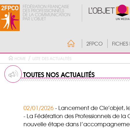
FÉDÉRATION FRANÇAISE
DES PROFESSIONNELS
DE LA COMMUNICATION
PAR L'OBJET
2FPCO
FICHES
HOME
LISTE DES ACTUALITÉS
TOUTES NOS ACTUALITÉS
02/01/2026
Lancement de Cle’objet, le
La Fédération des Professionnels de la
nouvelle étape dans l’accompagnement d